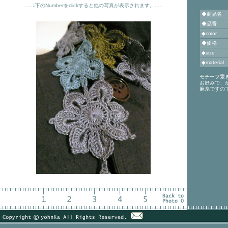
.....↓下のNumberをclickすると他の写真が表示されます。.....
◆商品名
◆品番
◆color
◆価格
◆size
◆material
モチーフ繋
お好みで、
麻糸ですの